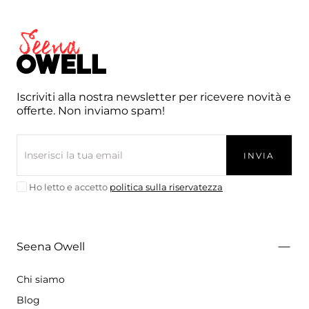
Seena
Owell
Iscriviti alla nostra newsletter per ricevere novità e
offerte. Non inviamo spam!
EMAIL
INVIA
Ho letto e accetto
politica sulla riservatezza
Seena Owell
Chi siamo
Blog