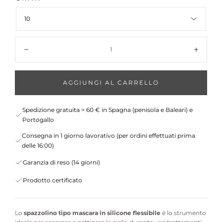
10
Quantità:
Diminuisci
Aumen
AGGIUNGI AL CARRELLO
Spedizione gratuita > 60 € in Spagna (penisola e Baleari) e
Portogallo
Consegna in 1 giorno lavorativo (per ordini effettuati prima
delle 16:00)
Garanzia di reso (14 giorni)
Prodotto certificato
Lo
spazzolino tipo mascara in silicone flessibile
è lo strumento