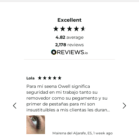
Excellent
4.82
average
2,178
reviews
Lola
Alexand
Para mí seena Owell significa
Me encant
seguridad en mi trabajo tanto su
y la ra
removedor como su pegamento y su
primer de pestañas para mí son
insustituibles a mis clientas les duran
las pestañas más de un mes
Mairena del Aljarafe, ES, 1 week ago
Madrid, 