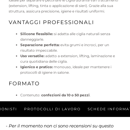
ideale per separare e pettinare le ciglia durante vari trattamenti
(extension, lifting, tinta o applicazione di sieri). Grazie alla sua
struttura, assicura precisione, igiene e risultati uniformi.
VANTAGGI PROFESSIONALI
Silicone flessibile:
si adatta alle ciglia naturali senza
danneggiarle.
Separazione perfetta:
evita grumi e incroci, per un
risultato impeccabile.
Uso versatile:
adatto a extension, lifting, laminazione e
cura quotidiana delle ciglia.
Igienico e pratico:
monouso, ideale per mantenere i
protocolli di igiene in salone.
FORMATO
Contenuto:
confezioni da 10 o 50 pezzi
.
ONISTI
PROTOCOLLI DI LAVORO
SCHEDE INFORMAT
- Per il momento non ci sono recensioni su questo
New content loaded