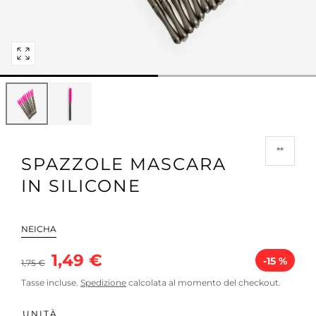
Apri
media
0
in
modale
**
SPAZZOLE MASCARA
IN SILICONE
NEICHA
Prezzo
Prezzo
1,49 €
-15 %
1,75 €
normale
in
Tasse incluse.
Spedizione
calcolata al momento del checkout.
saldo
UNITÀ