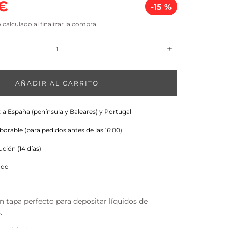
io
 €
-15 %
o
calculado al finalizar la compra.
a
Aumentar
AÑADIR AL CARRITO
 a España (península y Baleares) y Portugal
aborable (para pedidos antes de las 16:00)
ción (14 días)
ado
in tapa perfecto para depositar líquidos de
.