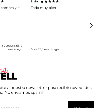
Livia
Eva
 compra y el
Todo muy bien
Me encant
la Condesa, ES, 2
weeks ago
Maó, ES, 1 month ago
Sevilla, ES, 
ete a nuestra newsletter para recibir novedades
as. ¡No enviamos spam!
NICO