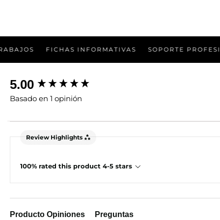
0
en
modal
S
FICHAS INFORMATIVAS
SOPORTE PROFESIONAL
New content loaded
5.00
Basado en 1 opinión
Review Highlights
100% rated this product 4-5 stars
Producto Opiniones
Preguntas