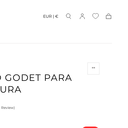
EUR | €
Carrito
**
O GODET PARA
CURA
1 Review)