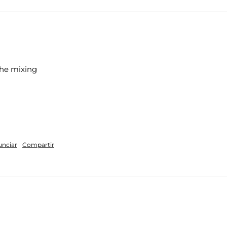
 the mixing
nciar
Compartir