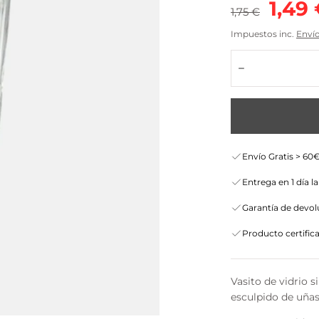
Precio
Prec
1,49
1,75 €
regular
de
Impuestos inc.
Enví
Cantidad:
vent
Disminuir
Envío Gratis > 60€
Entrega en 1 día l
Garantía de devolu
Producto certific
Vasito de vidrio s
esculpido de uñas