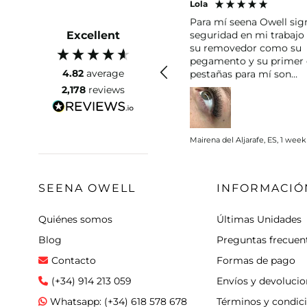
Lola
Para mí seena Owell sign
Excellent
seguridad en mi trabajo
su removedor como su
pegamento y su primer
4.82
average
pestañas para mí son
insustituibles a mis clie
2,178
reviews
les duran las pestañas 
un mes
Mairena del Aljarafe, ES, 1 wee
SEENA OWELL
INFORMACIÓ
Quiénes somos
Últimas Unidades
Blog
Preguntas frecuen
Contacto
Formas de pago
(+34) 914 213 059
Envíos y devoluci
Whatsapp: (+34) 618 578 678
Términos y condic