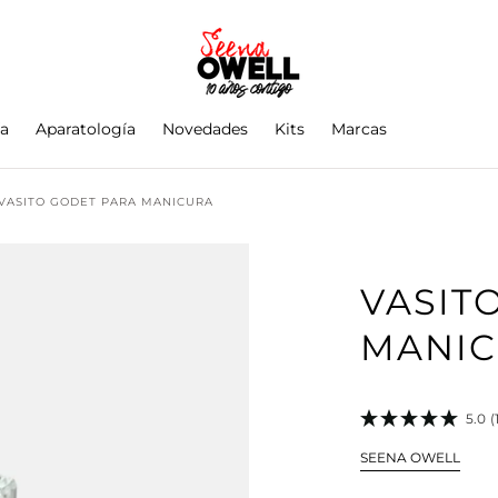
ía
Aparatología
Novedades
Kits
Marcas
VASITO GODET PARA MANICURA
VASIT
MANI
5.0
(
SEENA OWELL