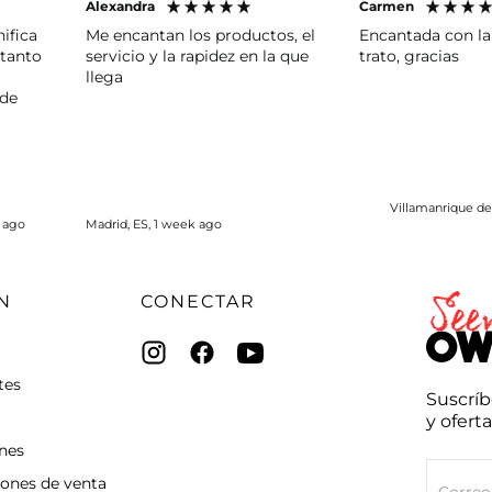
Alexandra
Carmen
ifica
Me encantan los productos, el
Encantada con la
 tanto
servicio y la rapidez en la que
trato, gracias
llega
 de
ntas
más de
Villamanrique de 
k ago
Madrid, ES, 1 week ago
N
CONECTAR
Seena
tes
Suscríb
Owell
y ofert
ones
CORREO
ELECTRÓ
iones de venta