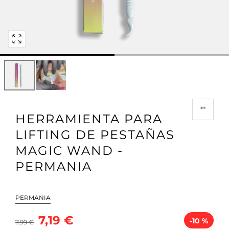
Abrir
multimedia
0
en
modal
**
HERRAMIENTA PARA
LIFTING DE PESTAÑAS
MAGIC WAND -
PERMANIA
PERMANIA
Precio
Precio
7,19 €
-10 %
7,99 €
regular
de