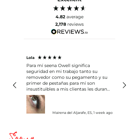
4.82
average
2,178
reviews
Lola
Alexand
Para mí seena Owell significa
Me encant
seguridad en mi trabajo tanto su
y la ra
removedor como su pegamento y su
primer de pestañas para mí son
insustituibles a mis clientas les duran
las pestañas más de un mes
Mairena del Aljarafe, ES, 1 week ago
Madrid, 