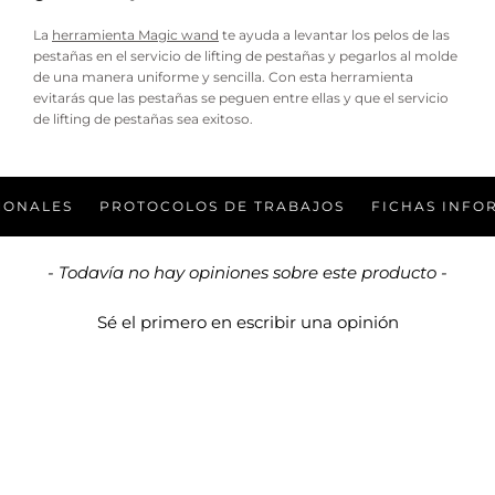
La
herramienta Magic wand
te ayuda a levantar los pelos de las
pestañas en el servicio de lifting de pestañas y pegarlos al molde
de una manera uniforme y sencilla. Con esta herramienta
evitarás que las pestañas se peguen entre ellas y que el servicio
de lifting de pestañas sea exitoso.
ONALES
PROTOCOLOS DE TRABAJOS
FICHAS INFORM
New content loaded
- Todavía no hay opiniones sobre este producto -
Sé el primero en escribir una opinión