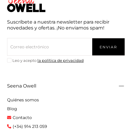
Seena
Owell
Suscríbete a nuestra newsletter para recibir
novedades y ofertas. ¡No enviamos spam!
CORREO
ELECTRÓNICO
ENVIAR
Leo y acepto
la política de privacidad
Seena Owell
Quiénes somos
Blog
Contacto
(+34) 914 213 059