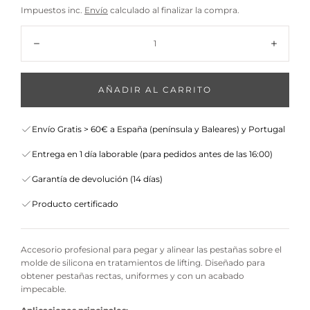
Impuestos inc.
Envío
calculado al finalizar la compra.
venta
Cantidad:
Disminuir
Aumen
AÑADIR AL CARRITO
Envío Gratis > 60€ a España (península y Baleares) y Portugal
Entrega en 1 día laborable (para pedidos antes de las 16:00)
Garantía de devolución (14 días)
Producto certificado
Accesorio profesional para pegar y alinear las pestañas sobre el
molde de silicona en tratamientos de lifting. Diseñado para
obtener pestañas rectas, uniformes y con un acabado
impecable.