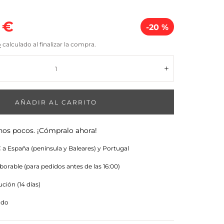
io
 €
-20 %
o
calculado al finalizar la compra.
a
Aumentar
AÑADIR AL CARRITO
nos pocos. ¡Cómpralo ahora!
 a España (península y Baleares) y Portugal
aborable (para pedidos antes de las 16:00)
ción (14 días)
ado