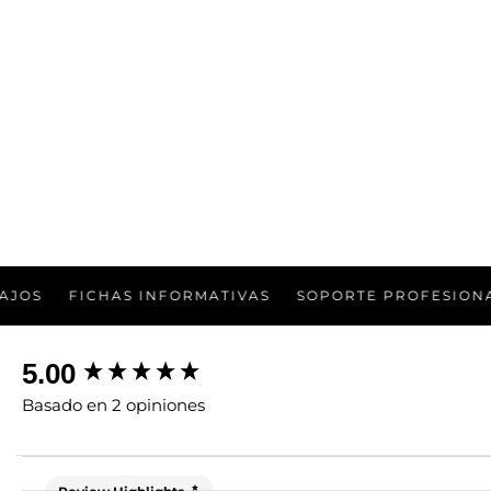
FICHAS INFORMATIVAS
SOPORTE PROFESIONAL
PR
New content loaded
5.00
Basado en 2 opiniones