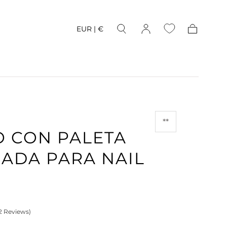
EUR | €
Carrito
**
O CON PALETA
ADA PARA NAIL
2 Reviews)