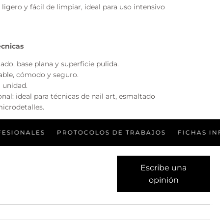
 ligero y fácil de limpiar, ideal para uso intensivo
écnicas
ado, base plana y superficie pulida.
table, cómodo y seguro.
 unidad.
nal: ideal para técnicas de nail art, esmaltado
microdetalles.
LES
PROTOCOLOS DE TRABAJOS
FICHAS INFORMAT
Escribe una
opinión