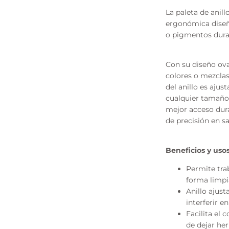
La paleta de anill
ergonómica diseña
o pigmentos duran
Con su diseño ova
colores o mezclas
del anillo es aju
cualquier tamaño
mejor acceso duran
de precisión en s
Beneficios y uso
Permite tra
forma limpi
Anillo ajust
interferir e
Facilita el 
de dejar her