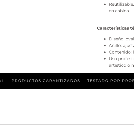
Reutilizable,
en cabina.
Características t
Diseño: oval
Anillo: ajus
Contenido: 1
Uso profesio
artístico o 
ODUCTOS GARANTIZADOS
TESTADO POR PROFESIONA