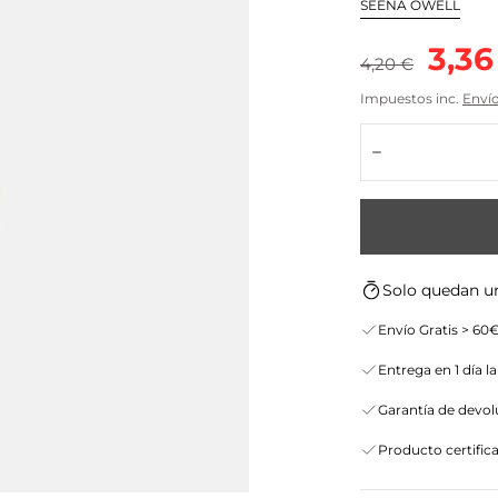
SEENA OWELL
Precio
Prec
3,36
4,20 €
regular
de
Impuestos inc.
Enví
Cantidad:
vent
Disminuir
Solo quedan u
Envío Gratis > 60€
Entrega en 1 día l
Garantía de devolu
Producto certific