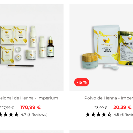
-15 %
esional de Henna - Imperium
Polvo de Henna - Impe
Precio
Precio
Precio
Precio
170,99 €
20,39 €
227,99 €
23,99 €
regular
de
regular
de
4.7
(3 Reviews)
4.5
(6 Rev
venta
venta