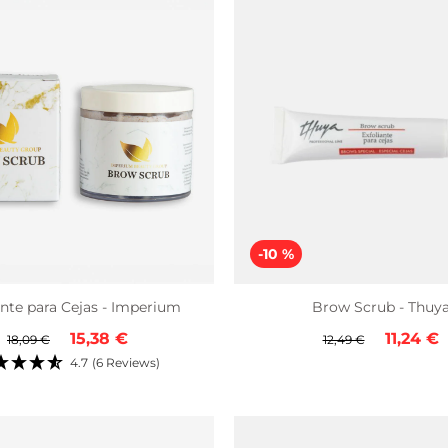
-10 %
ante para Cejas - Imperium
Brow Scrub - Thuy
Precio
Precio
Precio
Precio
15,38 €
11,24 €
18,09 €
12,49 €
regular
de
regular
de
4.7
(6 Reviews)
venta
venta