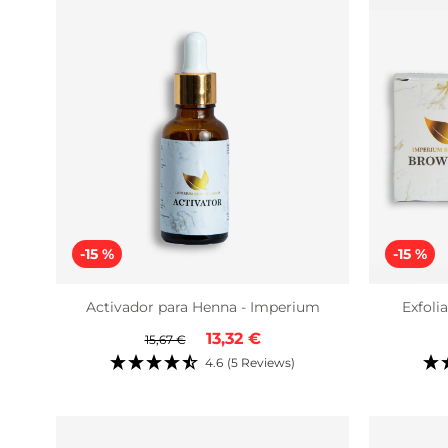
-15 %
-15 %
Activador para Henna - Imperium
Exfoli
Precio
Precio
13,32 €
15,67 €
regular
de
4.6
(5 Reviews)
venta