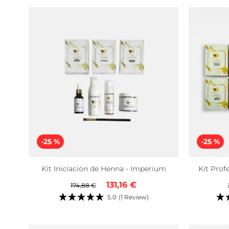
-25 %
-25 %
Kit Iniciación de Henna - Imperium
Kit Prof
Precio
Precio
131,16 €
174,88 €
regular
de
5.0
(1 Review)
venta