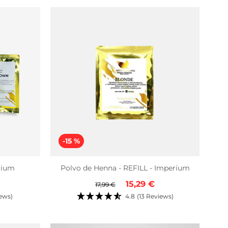
-15 %
rium
Polvo de Henna - REFILL - Imperium
Precio
Precio
15,29 €
17,99 €
regular
de
iews)
4.8
(13 Reviews)
venta