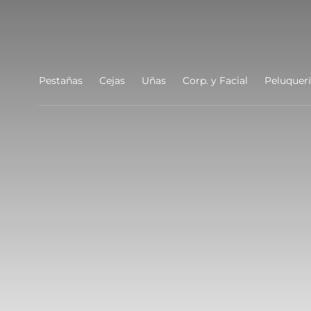
Ir al
contenido
Pestañas
Cejas
Uñas
Corp. y Facial
Peluquer