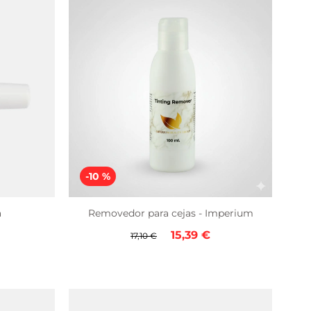
-10 %
a
Removedor para cejas - Imperium
Precio
Precio
15,39 €
17,10 €
regular
de
venta